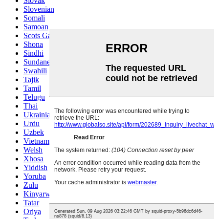
Slovak
Slovenian
Somali
Samoan
Scots Gaelic
Shona
Sindhi
Sundanese
Swahili
Tajik
Tamil
Telugu
Thai
Ukrainian
Urdu
Uzbek
Vietnamese
Welsh
Xhosa
Yiddish
Yoruba
Zulu
Kinyarwanda
Tatar
Oriya