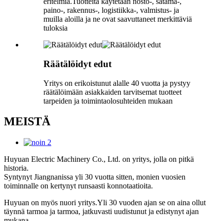
eritelmiä.Tuotteita käytetään nosto-, satama-,
paino-, rakennus-, logistiikka-, valmistus- ja
muilla aloilla ja ne ovat saavuttaneet merkittäviä
tuloksia
Räätälöidyt edut
Yritys on erikoistunut alalle 40 vuotta ja pystyy
räätälöimään asiakkaiden tarvitsemat tuotteet
tarpeiden ja toimintaolosuhteiden mukaan
MEISTÄ
Huyuan Electric Machinery Co., Ltd. on yritys, jolla on pitkä
historia.
Syntynyt Jiangnanissa yli 30 vuotta sitten, monien vuosien
toiminnalle on kertynyt runsaasti konnotaatioita.
Huyuan on myös nuori yritys.Yli 30 vuoden ajan se on aina ollut
täynnä tarmoa ja tarmoa, jatkuvasti uudistunut ja edistynyt ajan
mukana.