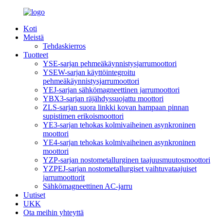
Koti
Meistä
Tehdaskierros
Tuotteet
YSE-sarjan pehmeäkäynnistysjarrumoottori
YSEW-sarjan käyttöintegroitu
pehmeäkäynnistysjarrumoottori
YEJ-sarjan sähkömagneettinen jarrumoottori
YBX3-sarjan räjähdyssuojattu moottori
ZLS-sarjan suora linkki kovan hampaan pinnan
supistimen erikoismoottori
YE3-sarjan tehokas kolmivaiheinen asynkroninen
moottori
YE4-sarjan tehokas kolmivaiheinen asynkroninen
moottori
YZP-sarjan nostometallurginen taajuusmuutosmoottori
YZPEJ-sarjan nostometallurgiset vaihtuvataajuiset
jarrumoottorit
Sähkömagneettinen AC-jarru
Uutiset
UKK
Ota meihin yhteyttä