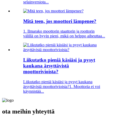
selainversiota...
Mitä teen, jos moottori lämpenee?
1. Ilmarako moottorin staattorin ja roottorin
välillä on hyvin pieni, mikä on helppo aiheuttaa...
Liikutatko pieniä käsiäsi ja pysyt
kaukana ärsyttävistä
moottorivioista?
Liikutatko pieniä käsiäsi ja pysyt kaukana
ärsyttävistä moottorivioista?1. Moottoria ei voi
käynnistää...
ota meihin yhteyttä