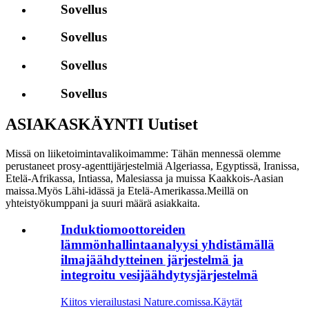
Sovellus
Sovellus
Sovellus
Sovellus
ASIAKASKÄYNTI Uutiset
Missä on liiketoimintavalikoimamme: Tähän mennessä olemme
perustaneet prosy-agenttijärjestelmiä Algeriassa, Egyptissä, Iranissa,
Etelä-Afrikassa, Intiassa, Malesiassa ja muissa Kaakkois-Aasian
maissa.Myös Lähi-idässä ja Etelä-Amerikassa.Meillä on
yhteistyökumppani ja suuri määrä asiakkaita.
Induktiomoottoreiden
lämmönhallintaanalyysi yhdistämällä
ilmajäähdytteinen järjestelmä ja
integroitu vesijäähdytysjärjestelmä
Kiitos vierailustasi Nature.comissa.Käytät