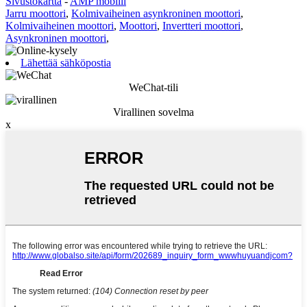
Sivustokartta
-
AMP mobiili
Jarru moottori
,
Kolmivaiheinen asynkroninen moottori
,
Kolmivaiheinen moottori
,
Moottori
,
Invertteri moottori
,
Asynkroninen moottori
,
Lähettää sähköpostia
WeChat-tili
Virallinen sovelma
x